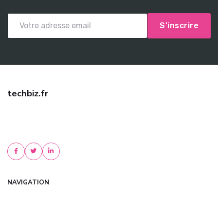
S'inscrire
techbiz.fr
Trouvez une assurance auto pas cher avec techbiz.fr ! Comparez
les meilleures offres, bénéficiez de tarifs négociés et d'un conseil
personnalisé. Devis gratu...
NAVIGATION
Accueil
Articles