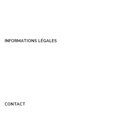
Catégories
FAQ
Contact
INFORMATIONS LÉGALES
Mentions légales
CGU
Politique de confidentialité
À propos
DMCA
CONTACT
contact@techbiz.fr
Formulaire de contact
Mon Compte