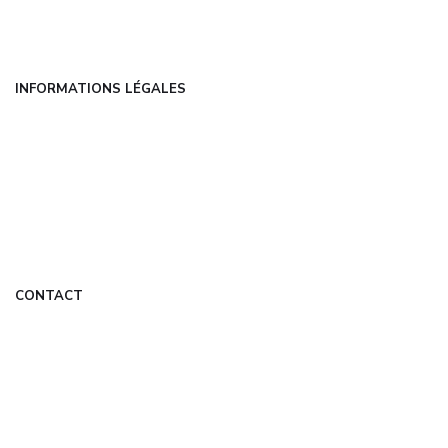
Contact
INFORMATIONS LÉGALES
Mentions légales
CGU
Politique de confidentialité
À propos
DMCA
CONTACT
contact@techbiz.fr
Formulaire de contact
Mon Compte