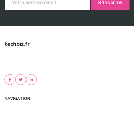
S'inscrire
techbiz.fr
Trouvez une assurance auto pas cher avec techbiz.fr ! Comparez
les meilleures offres, bénéficiez de tarifs négociés et d'un conseil
personnalisé. Devis gratu...
NAVIGATION
Accueil
Articles
Catégories
FAQ