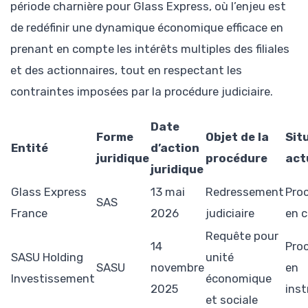
période charnière pour Glass Express, où l’enjeu est
de redéfinir une dynamique économique efficace en
prenant en compte les intérêts multiples des filiales
et des actionnaires, tout en respectant les
contraintes imposées par la procédure judiciaire.
Date
Forme
Objet de la
Sit
Entité
d’action
juridique
procédure
act
juridique
Glass Express
13 mai
Redressement
Pro
SAS
France
2026
judiciaire
en 
Requête pour
14
Pro
SASU Holding
unité
SASU
novembre
en
Investissement
économique
2025
inst
et sociale