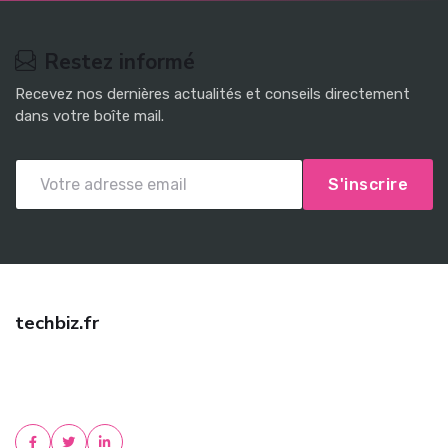
Restez informé
Recevez nos dernières actualités et conseils directement
dans votre boîte mail.
S'inscrire
techbiz.fr
Trouvez une assurance auto pas cher avec techbiz.fr ! Comparez
les meilleures offres, bénéficiez de tarifs négociés et d'un conseil
personnalisé. Devis gratu...