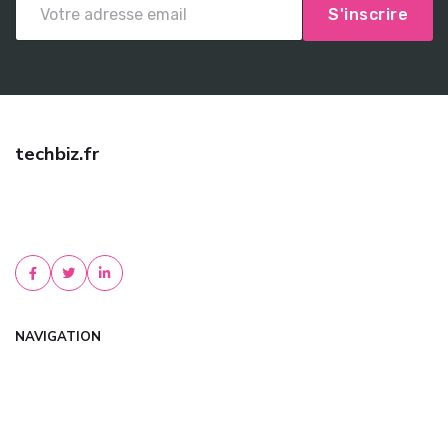
S'inscrire
techbiz.fr
Trouvez une assurance auto pas cher avec techbiz.fr ! Comparez
les meilleures offres, bénéficiez de tarifs négociés et d'un conseil
personnalisé. Devis gratu...
NAVIGATION
Accueil
Articles
Catégories