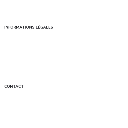
FAQ
Contact
INFORMATIONS LÉGALES
Mentions légales
CGU
Politique de confidentialité
À propos
DMCA
CONTACT
contact@techbiz.fr
Formulaire de contact
Mon Compte