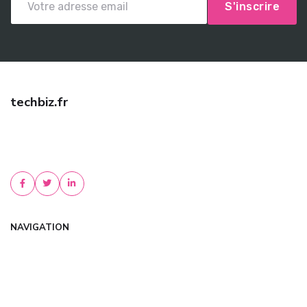
S'inscrire
techbiz.fr
Trouvez une assurance auto pas cher avec techbiz.fr ! Comparez
les meilleures offres, bénéficiez de tarifs négociés et d'un conseil
personnalisé. Devis gratu...
NAVIGATION
Accueil
Articles
Catégories
FAQ