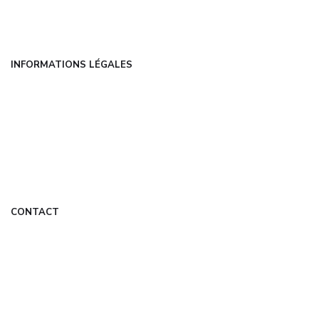
Contact
INFORMATIONS LÉGALES
Mentions légales
CGU
Politique de confidentialité
À propos
DMCA
CONTACT
contact@techbiz.fr
Formulaire de contact
Mon Compte